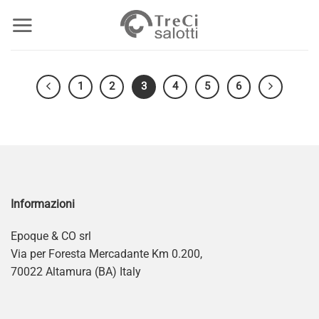
Salta
ai
contenuti
1
2
3
4
5
6
Informazioni
Epoque & CO srl
Via per Foresta Mercadante Km 0.200,
70022 Altamura (BA) Italy