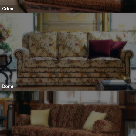
Orfeo
Domi