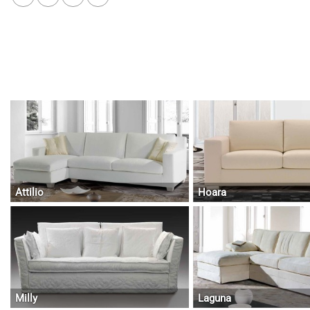
Attilio
Hoara
Milly
Laguna