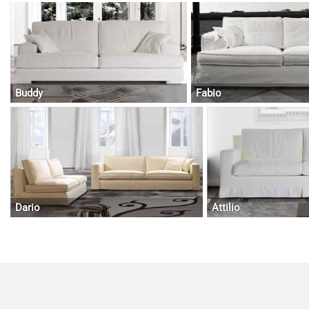
Buddy
Fabio
Dario
Attilio