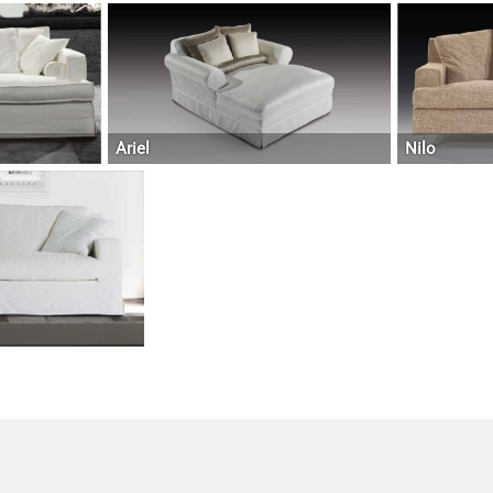
Ariel
Nilo