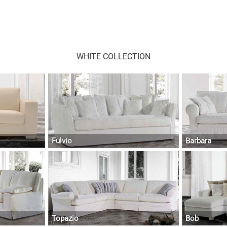
WHITE COLLECTION
Fulvio
Barbara
Topazio
Bob