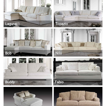
Laguna
Topazio
Bob
Nilo
Buddy
Fabio