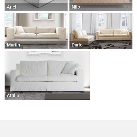
Ariel
Nilo
Martin
Dario
Attilio