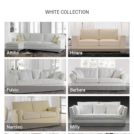
WHITE COLLECTION
Attilio
Hoara
Fulvio
Barbara
Narciso
Milly