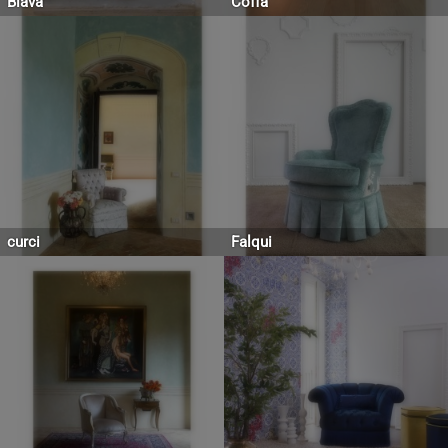
Biava
Coffa
curci
Falqui