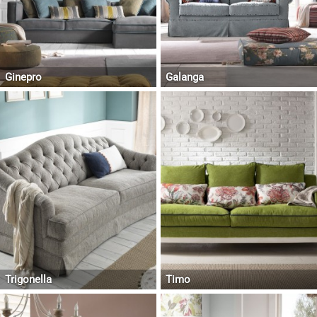
Ginepro
Galanga
Trigonella
Timo