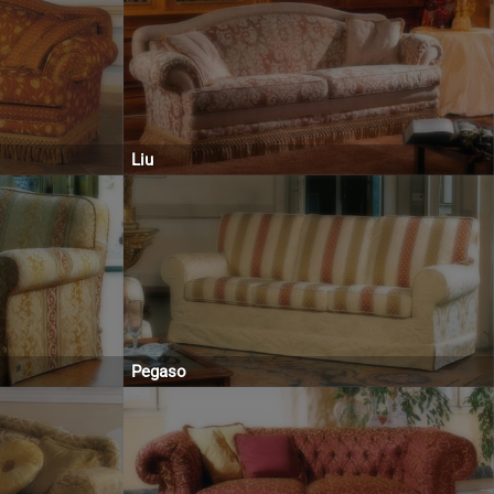
Liu
Pegaso