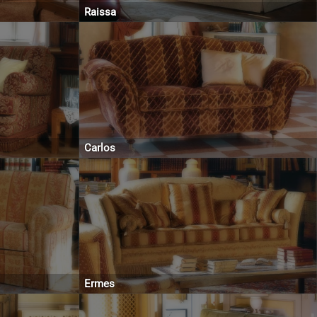
Raissa
Carlos
Ermes