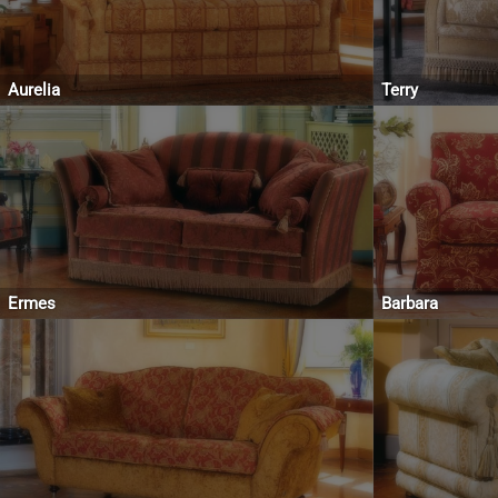
Aurelia
Terry
Ermes
Barbara