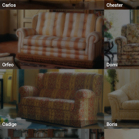
Carlos
Chester
Orfeo
Domi
Cadige
Boris