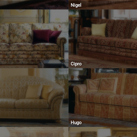
Nigel
Cipro
Hugo