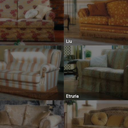
Liu
Etruria