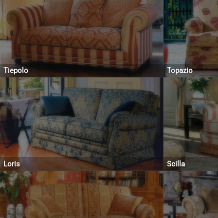
Tiepolo
Topazio
Loris
Scilla