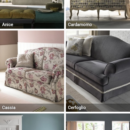
Anice
Cardamomo
Cassia
Cerfoglio